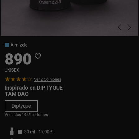
Almizcle
890
favorite_border
UNISEX
Ver 2
Opiniones
Inspirado en
DIPTYQUE
TAM DAO
Diptyque
Vendidos 1945 perfumes
30 ml
-
17,00 €