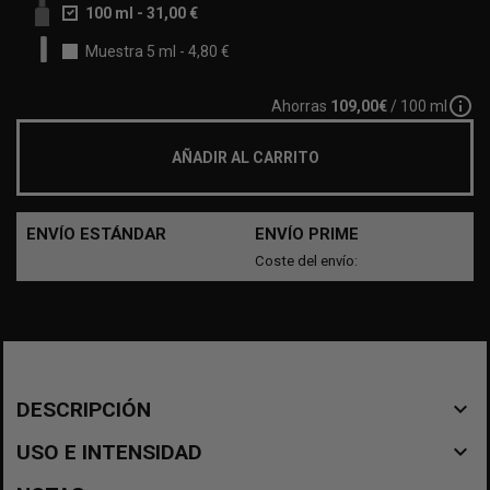
100 ml
-
31,00 €
Muestra 5 ml
-
4,80 €
info_outline
Ahorras
109,00€
/ 100 ml
AÑADIR AL CARRITO
ENVÍO ESTÁNDAR
ENVÍO PRIME
Coste del envío:
navigate_before
DESCRIPCIÓN
navigate_before
USO E INTENSIDAD