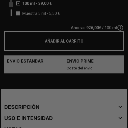
100 ml
-
39,00 €
Muestra 5 ml
-
5,50 €
info_outline
Ahorras
926,00€
/ 100 ml
AÑADIR AL CARRITO
ENVÍO ESTÁNDAR
ENVÍO PRIME
Coste del envío:
navigate_before
DESCRIPCIÓN
navigate_before
USO E INTENSIDAD