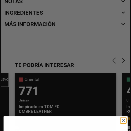
navigate_before
NOTAS
navigate_before
INGREDIENTES
navigate_before
MÁS INFORMACIÓN
TE PODRÍA INTERESAR
Oriental
UEVO
771
Unisex
Un
Inspirado en
TOM FORD
In
×
Crear lista de deseos
OMBRE LEATHER
R
×
Iniciar sesión
11
Nombre de la lista de deseos