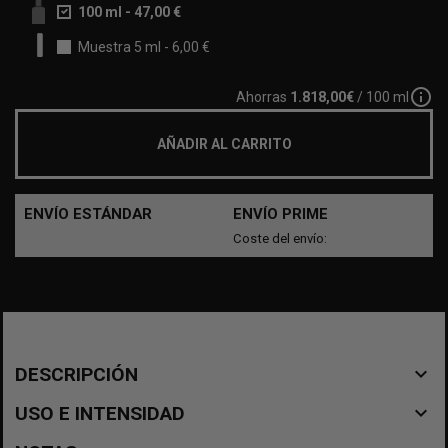
100 ml
-
47,00 €
Muestra 5 ml
-
6,00 €
info_outline
Ahorras
1.818,00€
/ 100 ml
AÑADIR AL CARRITO
ENVÍO ESTÁNDAR
ENVÍO PRIME
Coste del envío:
navigate_before
DESCRIPCIÓN
navigate_before
USO E INTENSIDAD