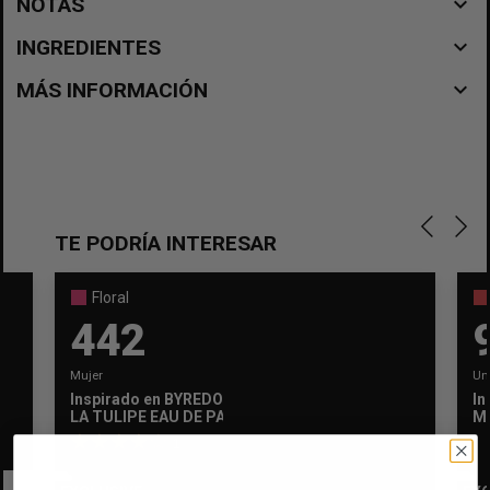
navigate_before
NOTAS
navigate_before
INGREDIENTES
navigate_before
MÁS INFORMACIÓN
TE PODRÍA INTERESAR
Floral
442
Mujer
Un
Inspirado en
BYREDO
In
×
Crear lista de deseos
LA TULIPE EAU DE PARFUM
M
×
Iniciar sesión
1
Nombre de la lista de deseos