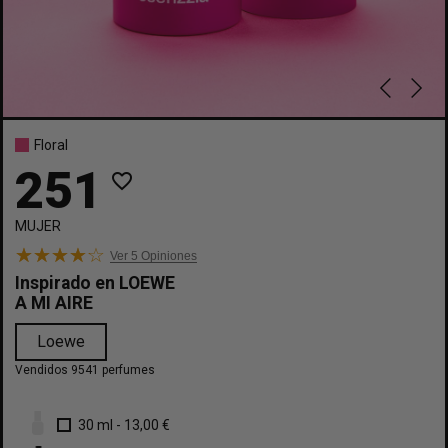
Floral
251
favorite_border
MUJER
Ver 5
Opiniones
Inspirado en
LOEWE
A MI AIRE
Loewe
Vendidos 9541 perfumes
30 ml
-
13,00 €