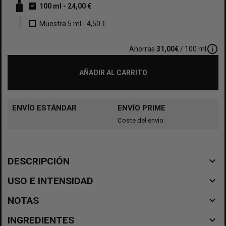
100 ml
-
24,00 €
Muestra 5 ml
-
4,50 €
info_outline
Ahorras
31,00€
/ 100 ml
AÑADIR AL CARRITO
ENVÍO ESTÁNDAR
ENVÍO PRIME
Coste del envío:
navigate_before
DESCRIPCIÓN
navigate_before
USO E INTENSIDAD
navigate_before
NOTAS
navigate_before
INGREDIENTES