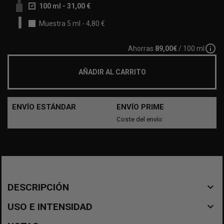
100 ml
-
31,00 €
Muestra 5 ml
-
4,80 €
info_outline
Ahorras
89,00€
/ 100 ml
AÑADIR AL CARRITO
ENVÍO ESTÁNDAR
ENVÍO PRIME
Coste del envío:
navigate_before
DESCRIPCIÓN
navigate_before
USO E INTENSIDAD