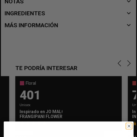
navigate_before
NOTAS
navigate_before
INGREDIENTES
navigate_before
MÁS INFORMACIÓN
TE PODRÍA INTERESAR
Floral
401
Unisex
Un
Inspirado en
JO MALONE
In
×
Crear lista de deseos
FRANGIPANI FLOWER
I
×
Iniciar sesión
1
Nombre de la lista de deseos