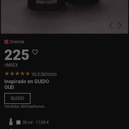
Oriental
225
favorite_border
UNISEX
Ver 9
Opiniones
Inspirado en
GUIDO
OUD
GUIDO
Vendidos 4004 perfumes
30 ml
-
17,00 €