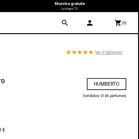
Muestra gratuita
La eliges TU
search
person
shopping_cart
(0)
Ver 3
Opiniones
TO
HUMBERTO
Vendidos 3145 perfumes
0 €