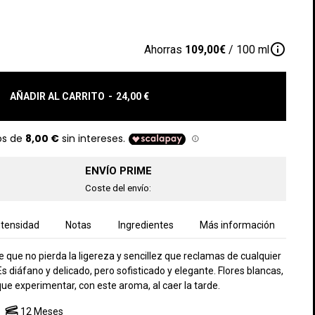
info_outline
Ahorras
109,00€
/ 100 ml
AÑADIR AL CARRITO
-
24,00 €
ENVÍO PRIME
Coste del envío:
ntensidad
Notas
Ingredientes
Más información
que no pierda la ligereza y sencillez que reclamas de cualquier
Es diáfano y delicado, pero sofisticado y elegante. Flores blancas,
 que experimentar, con este aroma, al caer la tarde.
12 Meses