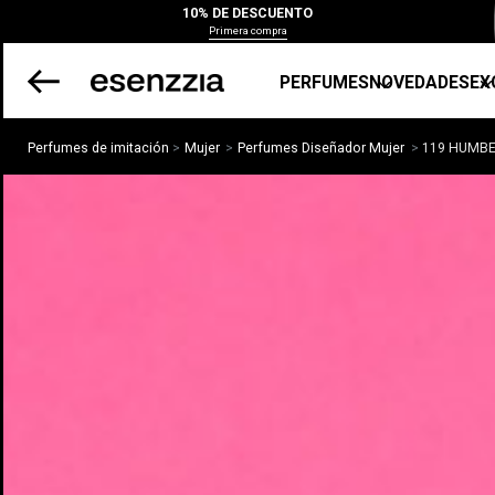
10% DE DESCUENTO
Primera compra
PERFUMES
NOVEDADES
EX
Perfumes de imitación
Mujer
Perfumes Diseñador Mujer
119 HUMBE