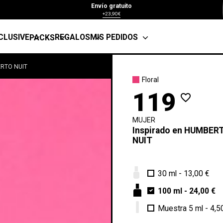
Envío gratuito
+23,90€
CLUSIVE
REGALOS
MIS PEDIDOS
PACKS
RTO NUIT
Floral
119
favorite_border
MUJER
Inspirado en
HUMBER
NUIT
30 ml
-
13,00 €
100 ml
-
24,00 €
Muestra 5 ml
-
4,5