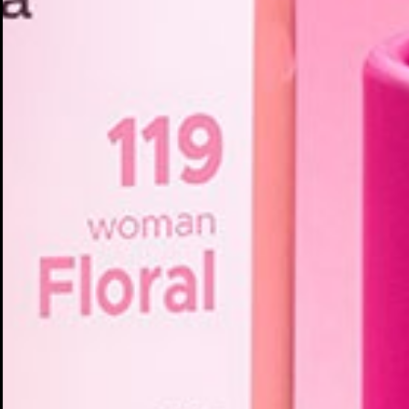
Cr
In
No
Deb
Añ