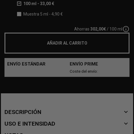
100 ml
-
33,00 €
Muestra 5 ml
-
4,90 €
info_outline
Ahorras
302,00€
/ 100 ml
AÑADIR AL CARRITO
ENVÍO ESTÁNDAR
ENVÍO PRIME
Coste del envío:
navigate_before
DESCRIPCIÓN
navigate_before
USO E INTENSIDAD