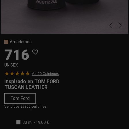
Amaderada
716
favorite_border
UNISEX
Ver 20
Opiniones
Inspirado en
TOM FORD
TUSCAN LEATHER
Tom Ford
Vendidos 22800 perfumes
30 ml
-
19,00 €