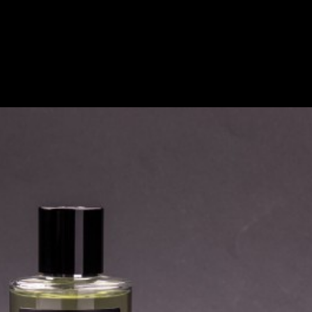
-
+
ENVÍO ESTÁNDAR
Descripción
Uso e I
Un
best seller
.
Salida fresca 
ellos.