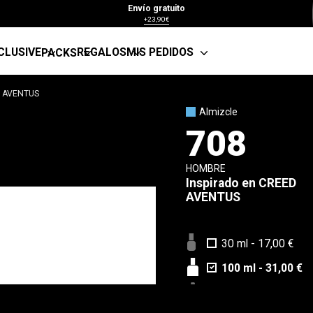
Envío gratuito
+23,90€
CLUSIVE
REGALOS
MIS PEDIDOS
PACKS
R AVENTUS
Almizcle
708
HOMBRE
Inspirado en
CREED
AVENTUS
30 ml
-
17,00 €
100 ml
-
31,00 €
Muestra 5 ml
-
4,8