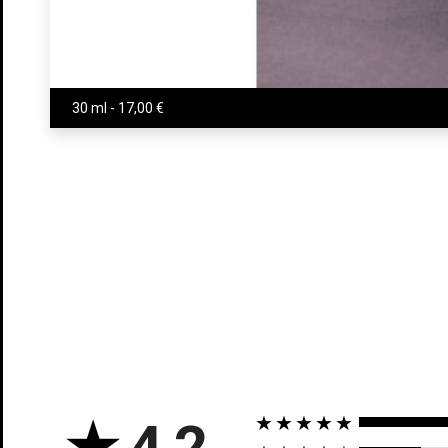
((t
In
((l
Añ
Deb
★
4.2
★★★★★