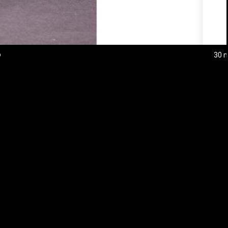
o
×
×
×
sta
ESCRIBE TU OPINIÓN