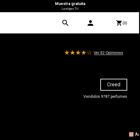
Muestra gratuita
La eliges TU
search
person
shopping_cart
(0)
Ver 82
Opiniones
Creed
Vendidos 9787 perfumes
0 €
A