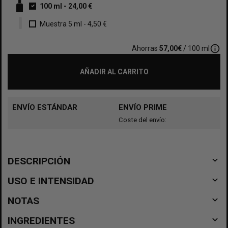
100 ml
-
24,00 €
Muestra 5 ml
-
4,50 €
info_outline
Ahorras
57,00€
/ 100 ml
AÑADIR AL CARRITO
ENVÍO ESTÁNDAR
ENVÍO PRIME
Coste del envío:
navigate_before
DESCRIPCIÓN
navigate_before
USO E INTENSIDAD
navigate_before
NOTAS
navigate_before
INGREDIENTES