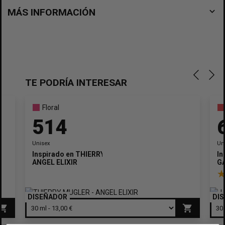
navigate_before
MÁS INFORMACIÓN
TE PODRÍA INTERESAR
Floral
514
Unisex
Un
Inspirado en
THIERRY MUGLER
In
ANGEL ELIXIR
GA
DISEÑADOR
DI
opping_cart
shopping_cart
×
Crear lista de deseos