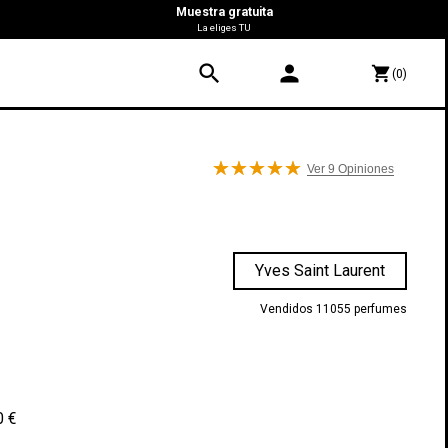
Muestra gratuita
La eliges TU
search
person
shopping_cart
(0)
Ver 9
Opiniones
Yves Saint Laurent
Vendidos 11055 perfumes
0 €