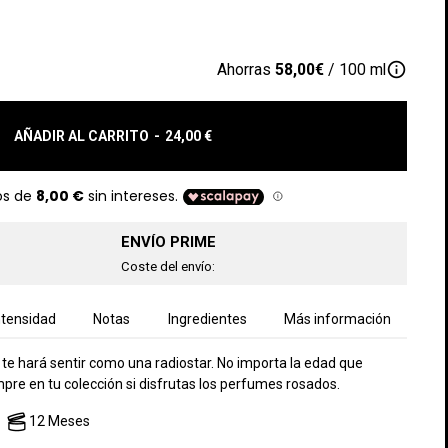
info_outline
Ahorras
58,00€
/ 100 ml
AÑADIR AL CARRITO
-
24,00 €
ENVÍO PRIME
Coste del envío:
ntensidad
Notas
Ingredientes
Más información
o te hará sentir como una radiostar. No importa la edad que
pre en tu colección si disfrutas los perfumes rosados.
12 Meses