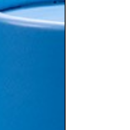
ear lista de deseos
iciar sesión
mbre de la lista de deseos
e iniciar sesión para guardar productos en su lista de deseos.
adir a la lista de deseos