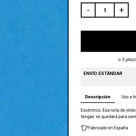
-
+
ENVÍO ESTÁNDAR
Descripción
Uso e I
Excéntrico. Esa nota de vinil
tengas: se quedará para siem
Fabricado en España