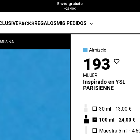
Envío gratuito
+23,90€
CLUSIVE
REGALOS
MIS PEDIDOS
PACKS
ARISINA
Almizcle
193
favorite_border
MUJER
Inspirado en
YSL
PARISIENNE
30 ml
-
13,00 €
100 ml
-
24,00 €
Muestra 5 ml
-
4,5