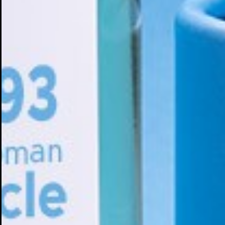
Cr
In
No
Deb
Añ