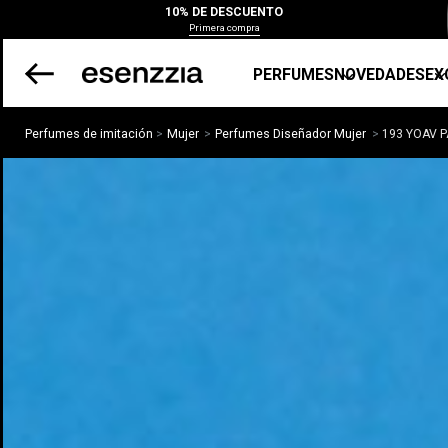
10% DE DESCUENTO
Primera compra
PERFUMES
NOVEDADES
EX
Perfumes de imitación
Mujer
Perfumes Diseñador Mujer
193 YOAV P