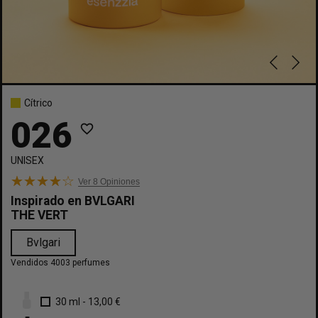
Cítrico
026
favorite_border
UNISEX
Ver 8
Opiniones
Inspirado en
BVLGARI
THE VERT
Bvlgari
Vendidos 4003 perfumes
30 ml
-
13,00 €