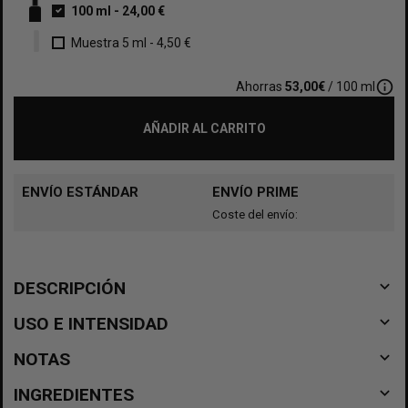
100 ml
-
24,00 €
Muestra 5 ml
-
4,50 €
info_outline
Ahorras
53,00€
/ 100 ml
AÑADIR AL CARRITO
ENVÍO ESTÁNDAR
ENVÍO PRIME
Coste del envío:
navigate_before
DESCRIPCIÓN
navigate_before
USO E INTENSIDAD
navigate_before
NOTAS
navigate_before
INGREDIENTES