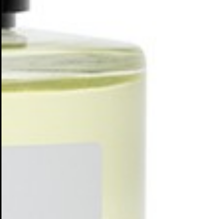
Cr
In
No
Deb
Añ