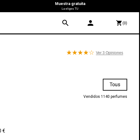
Muestra gratuita
La eliges TU
search
person
shopping_cart
(0)
Ver 3
Opiniones
Tous
Vendidos 1140 perfumes
0 €