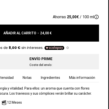
info_outline
Ahorras
25,00€
/ 100 ml
AÑADIR AL CARRITO
-
24,00 €
ENVÍO PRIME
Coste del envío:
ntensidad
Notas
Ingredientes
Más información
gía y vitalidad. Para ellos: un aroma que cuenta con flores
escura. Los traviesos y sus cómplices verán brillar su carácter.
12 Meses