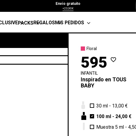
Envío gratuito
+23,90€
CLUSIVE
REGALOS
MIS PEDIDOS
PACKS
Floral
595
favorite_border
INFANTIL
Inspirado en
TOUS
BABY
30 ml
-
13,00 €
100 ml
-
24,00 €
Muestra 5 ml
-
4,5