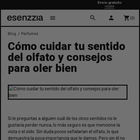
Envío gratuito
+23,90€
search
person
menu
shopping_cart
(0)
Blog
Perfumes
Cómo cuidar tu sentido
del olfato y consejos
para oler bien
Si le preguntas a alguien cuál de los cinco sentidos no le
gustaría perder nunca, lo más seguro es que mencione la
vista o el oído. Sin duda pocos señalarían el olfato, lo que
demuestra la poca importancia que le damos. Pero sin él no