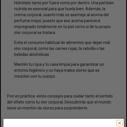
Hidrátate tanto por fuera como por dentro. Una piel bien
nutrida es esencial para que huela bien. Además, la
crema corporal, cuanto más se asemeje al aroma del
perfume mejor, puesto que ese aroma parecerá
impregnado totalmente en tu piel como si de tu propio
olor corporal se tratara.
Evita el consumo habitual de alimentos que dejan mal
olor corporal, como las carnes rojas, la cebolla o las
bebidas alcohólicas.
Mantén tu ropa y tu casa limpia para garantizar un
entorno higiénico y no haya malos olores que se
mezclen con tu cuerpo.
Pon en práctica estos consejos para cuidar tanto el sentido
del olfato como tu olor corporal. Descubrirás que el mundo
tiene un montón de olores para sorprenderte.