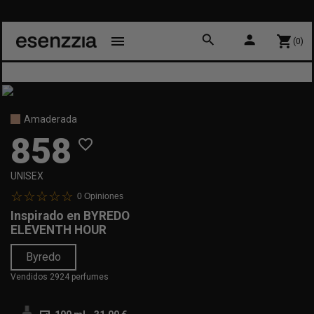
search
person
menu
shopping_cart
(0)
Amaderada
858
favorite_border
UNISEX
0
Opiniones
Inspirado en
BYREDO
ELEVENTH HOUR
Byredo
Vendidos 2924 perfumes