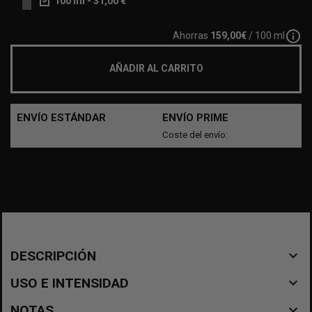
100 ml
-
31,00 €
info_outline
Ahorras
159,00€
/ 100 ml
AÑADIR AL CARRITO
ENVÍO ESTÁNDAR
ENVÍO PRIME
Coste del envío:

Últimas unidades en stock
navigate_before
DESCRIPCIÓN
navigate_before
USO E INTENSIDAD
navigate_before
NOTAS