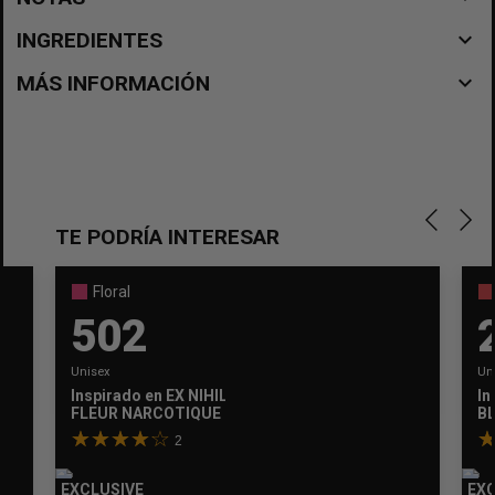
navigate_before
INGREDIENTES
navigate_before
MÁS INFORMACIÓN
TE PODRÍA INTERESAR
Floral
502
Unisex
Un
Inspirado en
EX NIHILO
In
FLEUR NARCOTIQUE
B
2
EXCLUSIVE
EXC